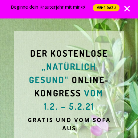
Beginne dein Kräuterjahr mit mir 🌿
MEHR DAZU
DER KOSTENLOSE
„NATÜRLICH
GESUND“
ONLINE-
KONGRESS
VOM
1.2. – 5.2.21
GRATIS UND VOM SOFA
AUS