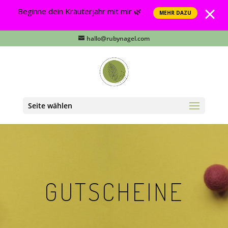
Beginne dein Kräuterjahr mit mir 🌿
MEHR DAZU
hallo@rubynagel.com
Seite wählen
GUTSCHEINE