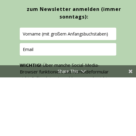
zum Newsletter anmelden
(immer
sonntags):
WICHTIG!
Über manche Social-Media-
Share This
Browser funktioniert das Anmeldeformular
nicht. Sollte deine Anmeldung gerade nicht
geklappt haben (nach Klicken des gelben
Buttons sollte ein "Fast geschafft-Fenster"
aufgehen), schreib mir bitte eine Mail an
hallo@rubynagel.com
, Betreff "Newsletter"
und trage dich in die Liste ein. |
Datenschutz
.
Ja, möchte ich haben!