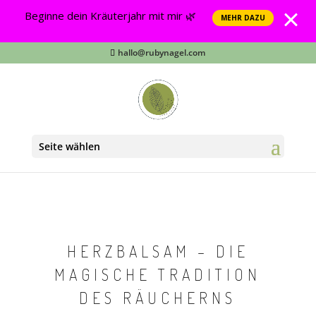
Beginne dein Kräuterjahr mit mir 🌿
MEHR DAZU
hallo@rubynagel.com
Seite wählen
HERZBALSAM – DIE
MAGISCHE TRADITION
DES RÄUCHERNS