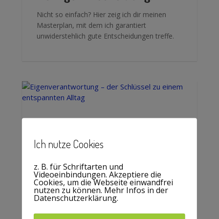
Nicht so einfach? Hier zeig ich dir meinen
Masterplan, mit dem ich garantiert
unwiderstehlich gute Entscheidungen treffe.
mehr lesen
Ich nutze Cookies
Eigenverantwortung – der
z. B. für Schriftarten und
Schlüssel zu einem
Videoeinbindungen. Akzeptiere die
Cookies, um die Webseite einwandfrei
entspannten Alltag
nutzen zu können. Mehr Infos in der
Datenschutzerklärung.
Fühlst du dich öfter vom guten Schicksal im