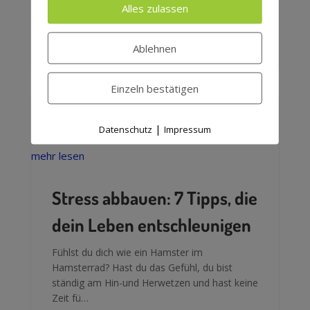
Stich gelassen? Dann lerne jetzt die
Alles zulassen
Zauberformel kennen und erlös dich aus der
Endlosschleife.
Ablehnen
Einzeln bestätigen
|
Datenschutz
Impressum
mehr lesen
Stress abbauen: 7 Tipps, die
dein Leben entschleunigen
Fühlst du dich wie ein Hamster im
Hamsterrad? Hast du das Gefühl, du bist
ständig am Hin-und Herwetzen und hast keine
Zeit fü…