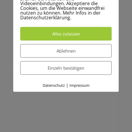
Videoeinbindungen. Akzeptiere die
Cookies, um die Webseite einwandfrei
Weihnachtsstress: 8 Tricks
nutzen zu können. Mehr Infos in der
Datenschutzerklärung.
durch die ich an
Weihnachten entspannt bin
Alles zulassen
Früher war Weihnachten für mich eher
Ablehnen
anstrengend und nervig. Seidem ich diese 8
Punkte beachte, finde ich sie richtig
gemütlich und entspannend.
Einzeln bestätigen
|
Datenschutz
Impressum