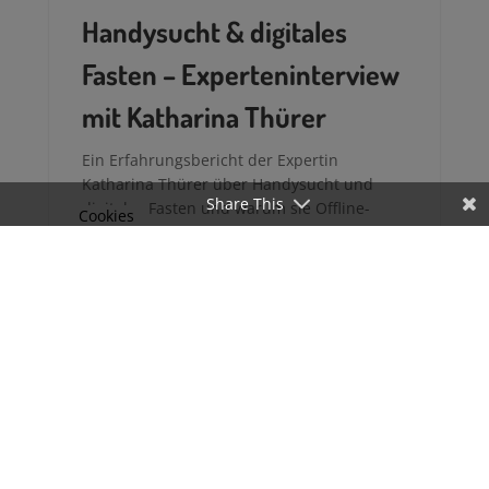
mehr lesen
Handysucht & digitales
Fasten – Experteninterview
mit Katharina Thürer
Share This
Cookies
Ein Erfahrungsbericht der Expertin
Katharina Thürer über Handysucht und
digitales Fasten und warum sie Offline-
Zeiten in ihrem Leben nicht mehr missen
will.
« Ältere Einträge