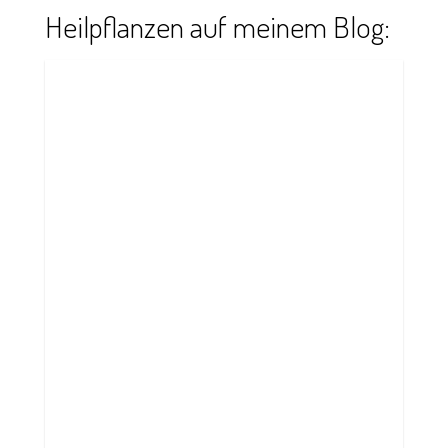
Heilpflanzen auf meinem Blog:
Pflanzen-Frischpresssäfte
selber machen: Kräuter richtig
entsaften
Pflanzen-Frischpresssäfte selber machen:
Erfahre, wie du Kräuter richtig entsaftest und
welches Gerät sich dafür eignet.