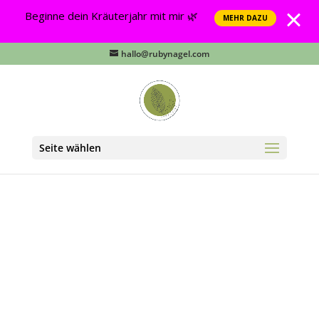
Beginne dein Kräuterjahr mit mir 🌿
MEHR DAZU
hallo@rubynagel.com
Seite wählen